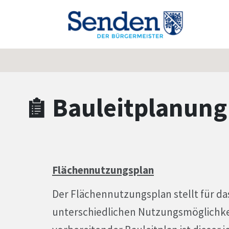
Zum Hauptinhalt springen
Zum Header
Zum Hauptinhalt
Zum Footer
Bauleitplanung
Flächennutzungsplan
Der Flächennutzungsplan stellt für d
unterschiedlichen Nutzungsmöglichkei