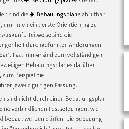
ungen des
Bebauungsplanes
stehen.
en sind die
Bebauungspläne
abrufbar.
r, um Ihnen eine erste Orientierung zu
 Auskunft. Teilweise sind die
gangenheit durchgeführten Änderungen
sbar“. Fast immer sind zum vollständigen
 jeweiligen Bebauungsplanes darüber
 zum Beispiel die
rer jeweils gültigen Fassung.
en sind nicht durch einen Bebauungsplan
keine verbindlichen Festsetzungen, wie
nd bebaut werden dürfen. Die Bebauung
k im "Innenbereich" verortet ist, nach §