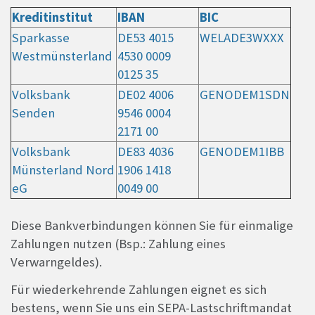
Kreditinstitut
IBAN
BIC
Sparkasse
DE53 4015
WELADE3WXXX
Westmünsterland
4530 0009
0125 35
Volksbank
DE02 4006
GENODEM1SDN
Senden
9546 0004
2171 00
Volksbank
DE83 4036
GENODEM1IBB
Münsterland Nord
1906 1418
eG
0049 00
Diese Bankverbindungen können Sie für einmalige
Zahlungen nutzen (Bsp.: Zahlung eines
Verwarngeldes).
Für wiederkehrende Zahlungen eignet es sich
bestens, wenn Sie uns ein SEPA-Lastschriftmandat