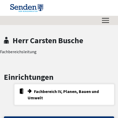
Zum Hauptinhalt springen
Zum Header
Zum Hauptinhalt
Zum Footer
Herr Carsten Busche
Fachbereichsleitung
Einrichtungen
Fachbereich IV, Planen, Bauen und
Umwelt