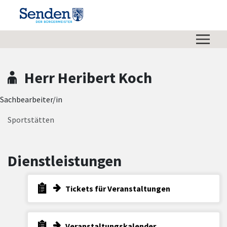
Zum Hauptinhalt springen
Zum Header
Zum Hauptinhalt
Zum Footer
Herr Heribert Koch
Sachbearbeiter/in
Sportstätten
Dienstleistungen
Tickets für Veranstaltungen
Veranstaltungskalender