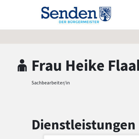
Zum Hauptinhalt springen
Zum Header
Zum Hauptinhalt
Zum Footer
Frau Heike Flaa
Sachbearbeiter/in
Dienstleistungen