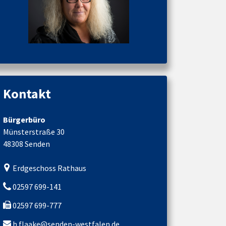
Kontakt
Bürgerbüro
Münsterstraße 30
48308 Senden
Erdgeschoss Rathaus
02597 699-141
02597 699-777
h.flaake@senden-westfalen.de